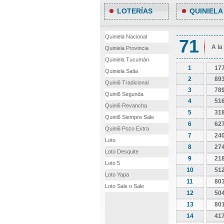
LOTERÍAS
QUINIELA
Quiniela Nacional
71
A la
Quiniela Provincia
Quiniela Tucumán
1
17
Quiniela Salta
2
89
Quini6 Tradicional
3
78
Quini6 Segunda
4
51
Quini6 Revancha
5
31
Quini6 Siempre Sale
6
62
Quini6 Pozo Extra
7
24
Loto
8
27
Loto Desquite
9
21
Loto 5
10
51
Loto Yapa
11
80
Loto Sale o Sale
12
50
13
80
14
41