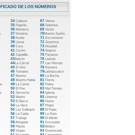
IFICADO DE LOS NÚMEROS
34
67
Cabeza
Vibora
35
68
Pajarito
Sobrinos
36
69
Manteca
Vicios
37
70
o
Dentista
Muerto Sueño
38
71
Aceite
Excremento
39
72
Lluvia
Sorpresa
40
73
Cura
Hospital
41
74
Cucho
Negros
42
75
Zapatilla
Payasos
43
76
Balcón
Llamas
44
77
La Cárcel
Las Piernas
45
78
El Vino
Ramera
46
79
Tomates
Ladr&ocute;n
47
80
Muerto
La Bocha
48
81
Muerto Habla
Flores
49
82
ta
La Carne
Pelea
50
83
El Pan
Mal Tiempo
51
84
a
Serrucho
Iglesia
52
85
Madre
Linterna
53
86
El Barco
Humo
54
87
La Vaca
Piojos
55
88
Los Gallegos
El Papa
56
89
La Caida
La Rata
57
90
Trabajo
El Miedo
58
91
Ahogado
Excusado
59
92
Planta
Médico
60
93
Virgen
Enamorado
61
94
Escopeta
Cementerio