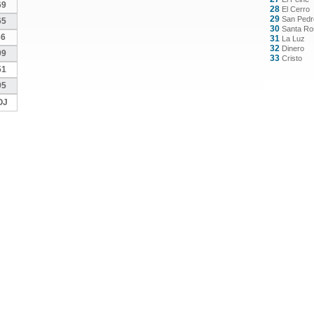
69
28
El Cerro
29
San Pedr
65
30
Santa Ro
66
31
La Luz
32
Dinero
99
33
Cristo
51
95
OJ