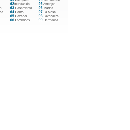
62
95
Inundación
Anteojos
63
96
o
Casamiento
Marido
64
97
sa
Llanto
La Mesa
65
98
Cazador
Lavandera
66
99
Lombrices
Hermanos