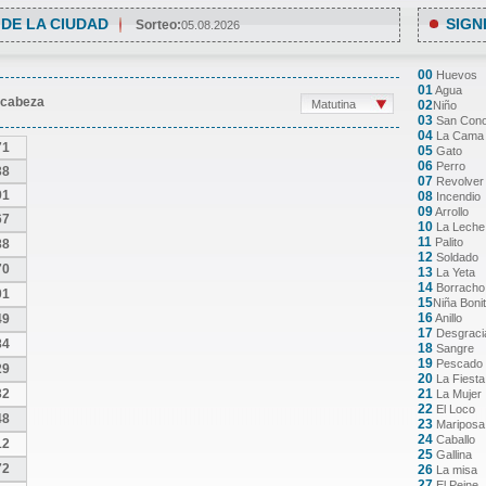
 DE LA CIUDAD
SIGN
Sorteo:
05.08.2026
00
Huevos
01
Agua
 cabeza
Matutina
02
Niño
03
San Con
04
La Cama
71
05
Gato
06
Perro
38
07
Revolver
91
08
Incendio
09
Arrollo
67
10
La Leche
11
Palito
88
12
Soldado
70
13
La Yeta
14
Borracho
01
15
Niña Boni
16
49
Anillo
17
Desgraci
84
18
Sangre
19
Pescado
29
20
La Fiesta
32
21
La Mujer
22
El Loco
48
23
Mariposa
24
Caballo
12
25
Gallina
72
26
La misa
27
El Peine