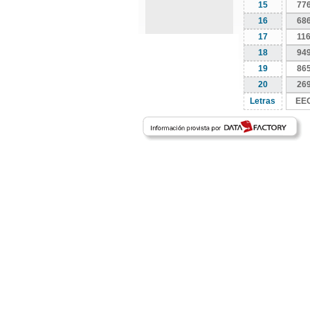
15
77
16
68
17
11
18
94
19
86
20
26
Letras
EE